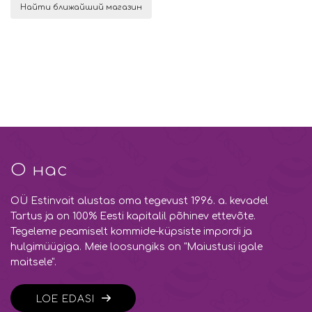
Найти ближайший магазин
О нас
OÜ Estinvait alustas oma tegevust 1996. a. kevadel
Tartus ja on 100% Eesti kapitalil põhinev ettevõte.
Tegeleme peamiselt kommide-küpsiste impordi ja
hulgimüügiga. Meie loosungiks on "Maiustusi igale
maitsele".
LOE EDASI