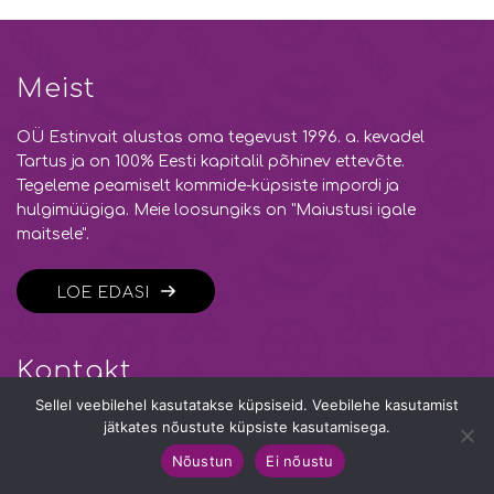
Meist
OÜ Estinvait alustas oma tegevust 1996. a. kevadel
Tartus ja on 100% Eesti kapitalil põhinev ettevõte.
Tegeleme peamiselt kommide-küpsiste impordi ja
hulgimüügiga. Meie loosungiks on "Maiustusi igale
maitsele".
LOE EDASI
Kontakt
Sellel veebilehel kasutatakse küpsiseid. Veebilehe kasutamist
jätkates nõustute küpsiste kasutamisega.
Copyright © 2026 Estinvait OÜ
Veebiarendus - Pineparks
Nõustun
Ei nõustu