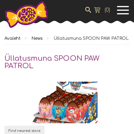
(
0
)
Avaleht
News
Üllatusmuna SPOON PAW PATROL
Üllatusmuna SPOON PAW
PATROL
Find nearest store